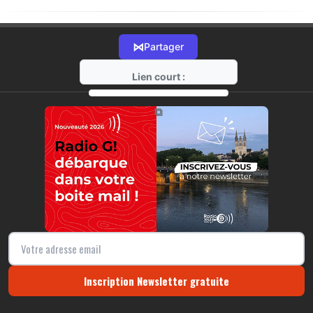
⋈
Partager
Lien court :
https://radio-g.fr?r307
⧉
Inscription Newsletter gratuite