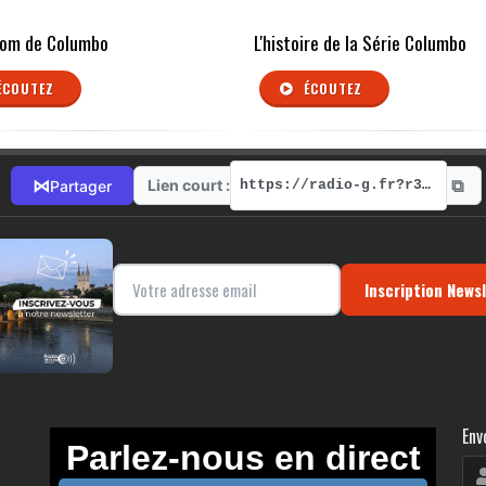
nom de Columbo
L'histoire de la Série Columbo
ÉCOUTEZ
ÉCOUTEZ
⧉
⋈
Lien court :
Partager
https://radio-g.fr?r368
Inscription News
Env