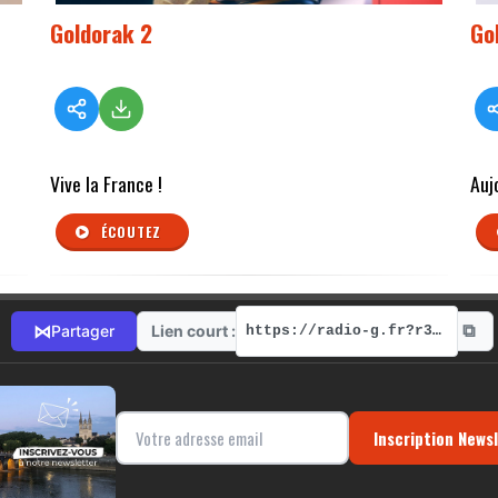
Goldorak 2
Go
Vive la France !
Auj
ÉCOUTEZ
⧉
⋈
Lien court :
Partager
https://radio-g.fr?r371
Inscription News