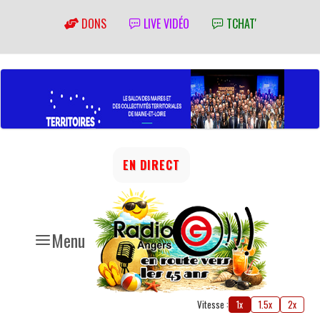
DONS
LIVE VIDÉO
TCHAT'
EN DIRECT
Menu
Vitesse :
1x
1.5x
2x