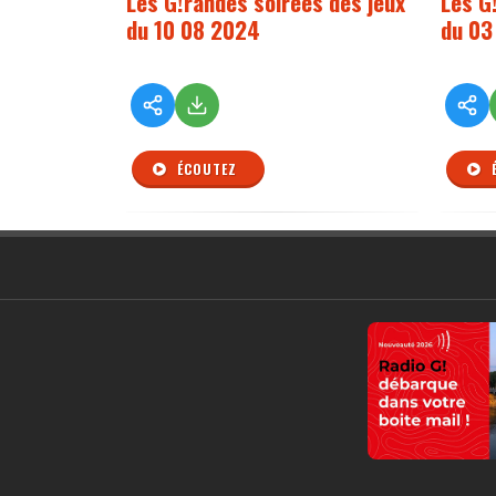
Les G!randes soirées des jeux
Les G
du 10 08 2024
du 03
ÉCOUTEZ