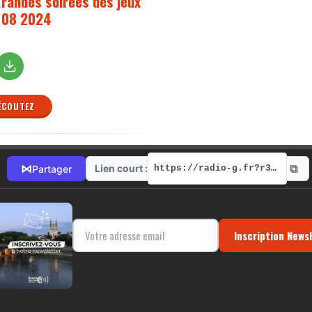
!randes soirées des jeux
 08 2024
ÉCOUTEZ
⧉
⋈
Lien court :
Partager
https://radio-g.fr?r392
Inscription News