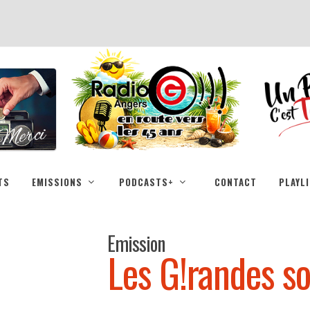
TS
EMISSIONS
PODCASTS+
CONTACT
PLAYL
Emission
Les G!randes so