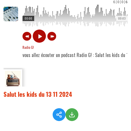
6
|
0
|
0
|
6
00:00
00:03
Radio G!
vous allez écouter un podcast Radio G! : Salut les kids du 1
Salut les kids du 13 11 2024