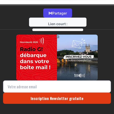
⋈
Partager
Lien court :
https://radio-g.fr?16144
⧉
Inscription Newsletter gratuite