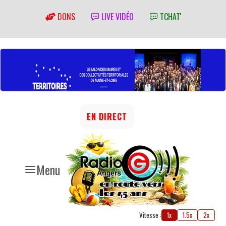
DONS
LIVE VIDÉO
TCHAT'
EN DIRECT
Menu
Vitesse :
1x
1.5x
2x