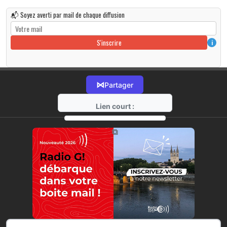
📬 Soyez averti par mail de chaque diffusion
S'inscrire
i
⋈
Partager
Lien court :
https://radio-g.fr?r422
⧉