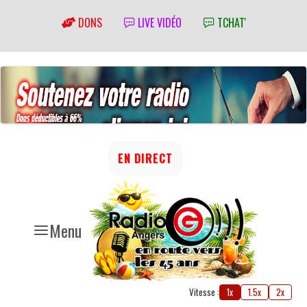
DONS
LIVE VIDÉO
TCHAT'
EN DIRECT
Menu
Vitesse :
1x
1.5x
2x