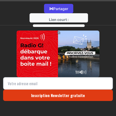
⋈
Partager
Lien court :
https://radio-g.fr?13194
⧉
Inscription Newsletter gratuite