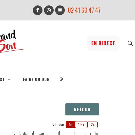
02 41 60 47 47
EN DIRECT
IST
FAIRE UN DON
RETOUR
Vitesse :
1x
1.5x
2x