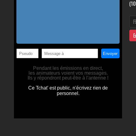
(10
E