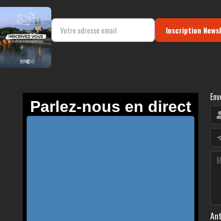
Inscription News
Env
Ant