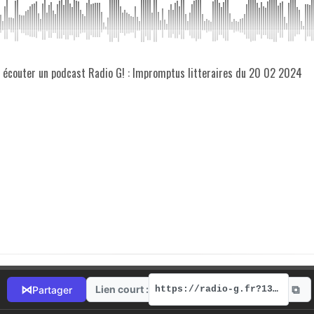
z écouter un podcast Radio G! : Impromptus litteraires du 20 02 2024
⧉
⋈
Lien court :
Partager
https://radio-g.fr?13896