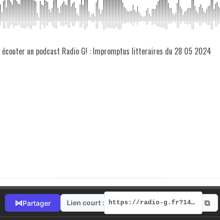
z écouter un podcast Radio G! : Impromptus litteraires du 28 05 2024
⧉
⋈
Lien court :
Partager
https://radio-g.fr?14860