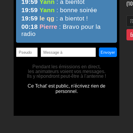
(10
E