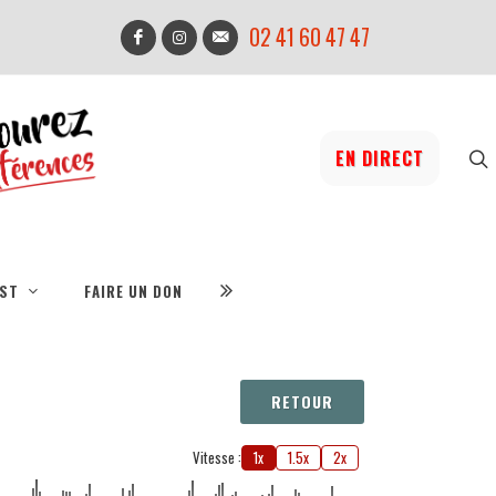
02 41 60 47 47
EN DIRECT
IST
FAIRE UN DON
RETOUR
Vitesse :
1x
1.5x
2x