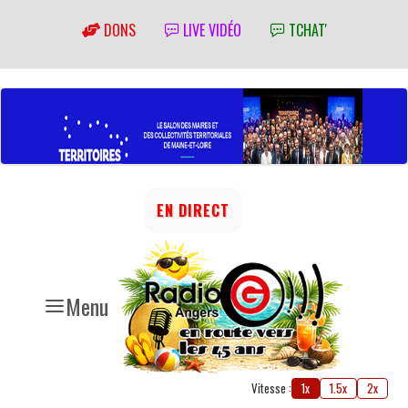
DONS
LIVE VIDÉO
TCHAT'
EN DIRECT
Menu
Vitesse :
1x
1.5x
2x