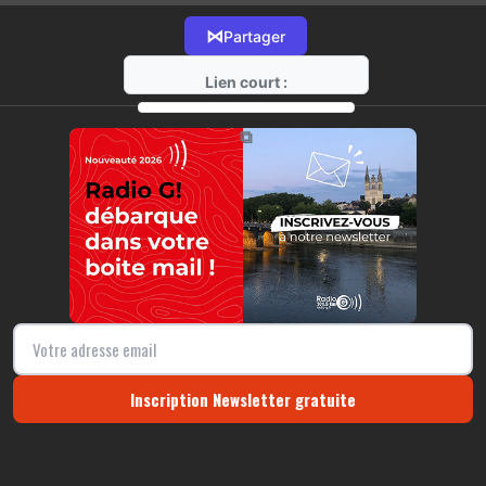
⋈
Partager
Lien court :
https://radio-g.fr?14953
⧉
Inscription Newsletter gratuite