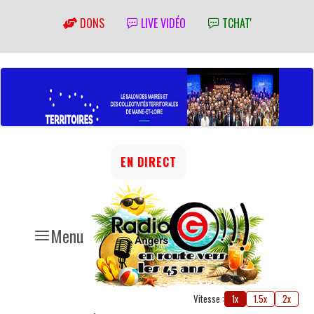
DONS
LIVE VIDÉO
TCHAT'
EN DIRECT
Menu
Vitesse :
1x
1.5x
2x