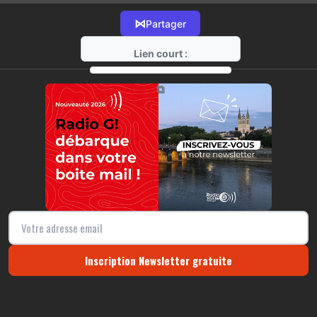
⋈
Partager
Lien court :
https://radio-g.fr?15758
⧉
Inscription Newsletter gratuite