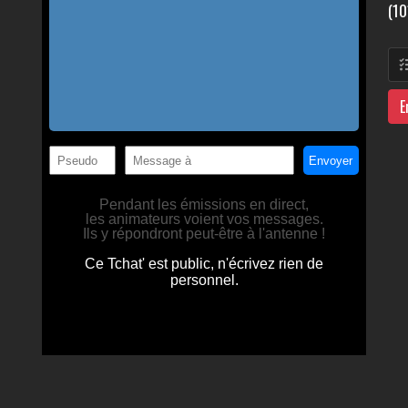
(10
E