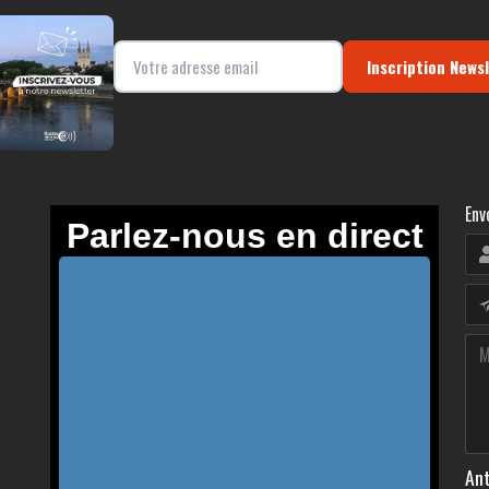
Inscription News
Env
Ant