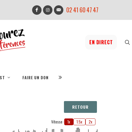
02 41 60 47 47
EN DIRECT
IST
FAIRE UN DON
RETOUR
Vitesse :
1x
1.5x
2x