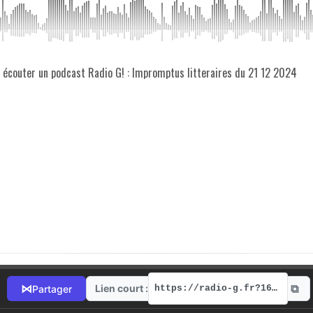
z écouter un podcast Radio G! : Impromptus litteraires du 21 12 2024
⧉
⋈
Lien court :
Partager
https://radio-g.fr?16341