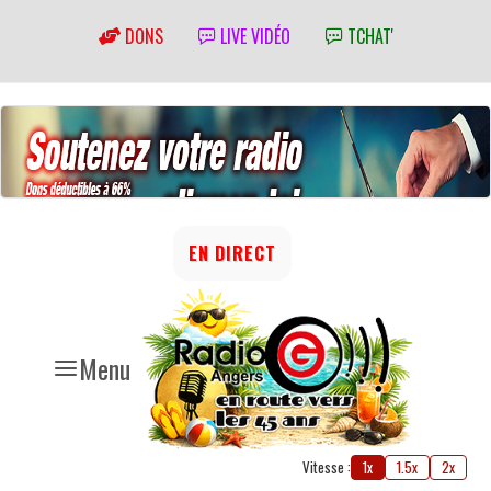
DONS
LIVE VIDÉO
TCHAT'
EN DIRECT
Menu
Vitesse :
1x
1.5x
2x