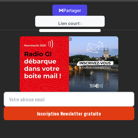
⋈
Partager
Lien court :
https://radio-g.fr?16830
⧉
Inscription Newsletter gratuite