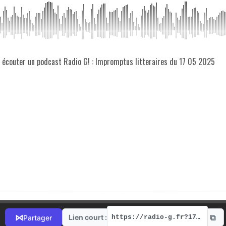
z écouter un podcast Radio G! : Impromptus litteraires du 17 05 2025
⧉
⋈
Lien court :
Partager
https://radio-g.fr?17705