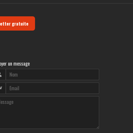
letter gratuite
oyer un message