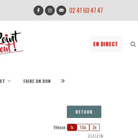
02 41 60 47 47
EN DIRECT
IST
FAIRE UN DON
RETOUR
Vitesse :
1x
1.5x
2x
2
|
2
|
2
|
6