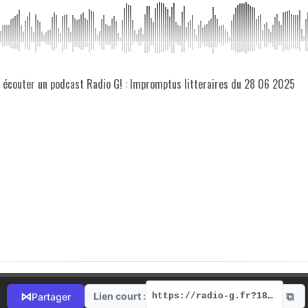
z écouter un podcast Radio G! : Impromptus litteraires du 28 06 2025
⧉
⋈
Lien court :
Partager
https://radio-g.fr?18060