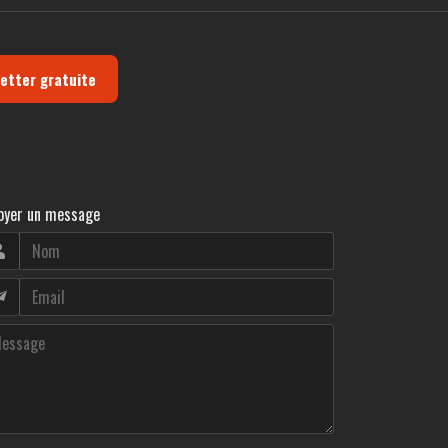
letter gratuite
oyer un message