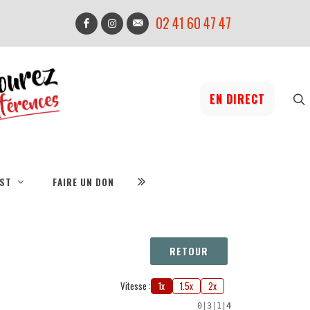
02 41 60 47 47
EN DIRECT
IST
FAIRE UN DON
RETOUR
Vitesse :
1x
1.5x
2x
0
|
3
|
1
|
4