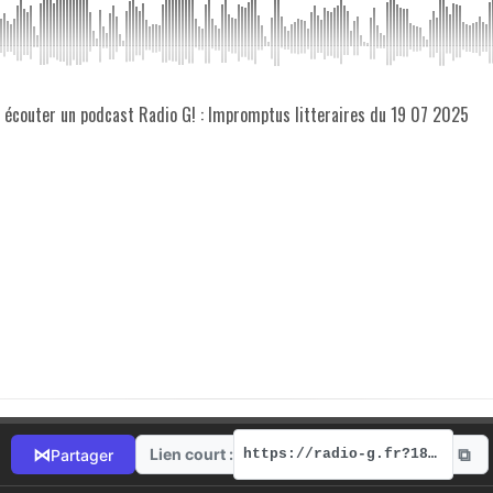
z écouter un podcast Radio G! : Impromptus litteraires du 19 07 2025
⧉
⋈
Lien court :
Partager
https://radio-g.fr?18205