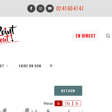
02 41 60 47 47
EN DIRECT
IST
FAIRE UN DON
RETOUR
Vitesse :
1x
1.5x
2x