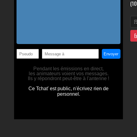
(10
E