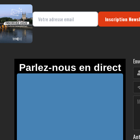
Inscription News
Env
Ant