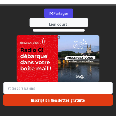
⋈
Partager
Lien court :
https://radio-g.fr?20255
⧉
Inscription Newsletter gratuite