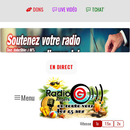
DONS
LIVE VIDÉO
TCHAT'
EN DIRECT
Menu
Vitesse :
1x
1.5x
2x