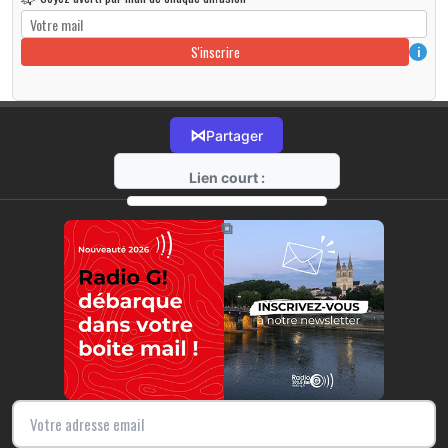
S'inscrire
i
⋈
Partager
Lien court :
https://radio-g.fr?r528
⧉