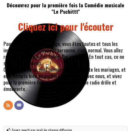
Découvrez pour la première fois la Comédie musicale
"Le Pschittt"
Cliquez ici pour l'écouter
Pour fêter un grand mariage, vous êtes toutes et tous les
invités. Vous ne connaissez personne, c'est normal. Vous allez
rencontrer Édouard et Sylvie. Qui sont-ils ? En tout cas, ce ne
sont pas les mariés.
Ces deux-là ne se sont jamais vus. Lui déteste les mariages, et
elle, compte bien en profiter. Allez, venez avec nous, et vivez
pour la première fois une comédie musicale radio drôle et
émouvante.
📬 Soyez averti par mail de chaque diffusion