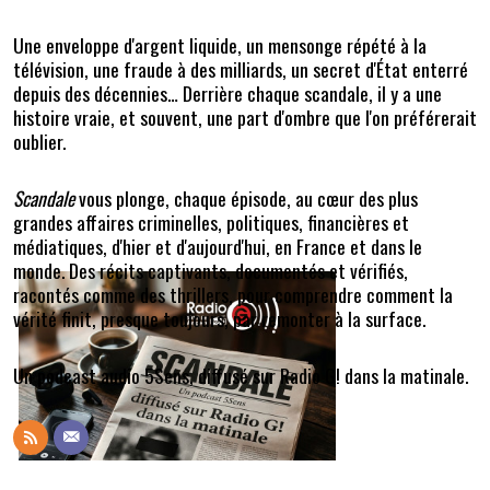
Une enveloppe d'argent liquide, un mensonge répété à la
télévision, une fraude à des milliards, un secret d'État enterré
depuis des décennies… Derrière chaque scandale, il y a une
histoire vraie, et souvent, une part d'ombre que l'on préférerait
oublier.
Scandale
vous plonge, chaque épisode, au cœur des plus
grandes affaires criminelles, politiques, financières et
médiatiques, d'hier et d'aujourd'hui, en France et dans le
monde. Des récits captivants, documentés et vérifiés,
racontés comme des thrillers, pour comprendre comment la
vérité finit, presque toujours, par remonter à la surface.
Un podcast audio 5Sens, diffusé sur Radio G! dans la matinale.