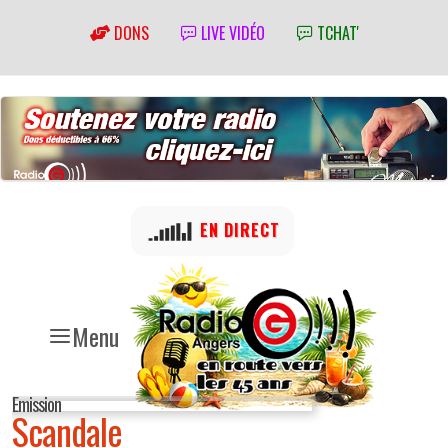
DONS
LIVE VIDÉO
TCHAT'
EN DIRECT
Menu
Emission
Scandale