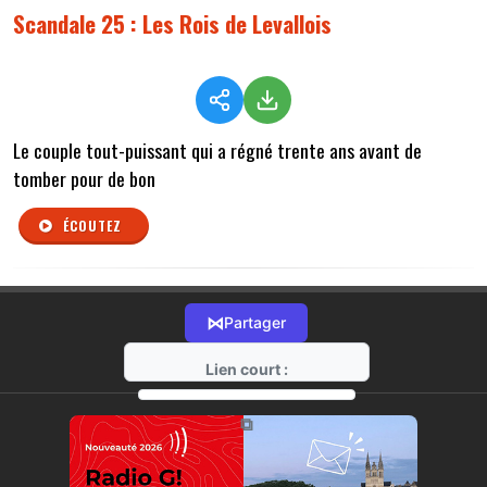
Scandale 25 : Les Rois de Levallois
Le couple tout-puissant qui a régné trente ans avant de
tomber pour de bon
ÉCOUTEZ
⋈
Partager
Lien court :
https://radio-g.fr?r535
⧉