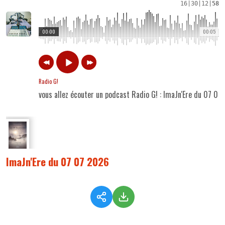
16
|
30
|
12
|
58
00:00
00:05
Radio G!
vous allez écouter un podcast Radio G! : ImaJn'Ere du 07 07
ImaJn'Ere du 07 07 2026