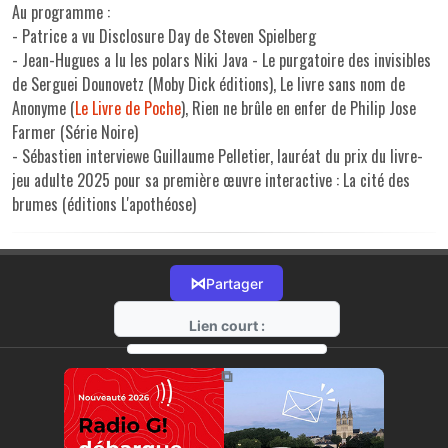
Au programme :
- Patrice a vu Disclosure Day de Steven Spielberg
- Jean-Hugues a lu les polars Niki Java - Le purgatoire des invisibles
de Serguei Dounovetz (Moby Dick éditions), Le livre sans nom de
Anonyme (
Le Livre de Poche
), Rien ne brûle en enfer de Philip Jose
Farmer (Série Noire)
- Sébastien interviewe Guillaume Pelletier, lauréat du prix du livre-
jeu adulte 2025 pour sa première œuvre interactive : La cité des
brumes (éditions L'apothéose)
⋈
Partager
Lien court :
https://radio-g.fr?22512
⧉