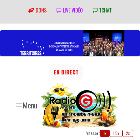
DONS
LIVE VIDÉO
TCHAT'
EN DIRECT
Menu
Vitesse :
1x
1.5x
2x