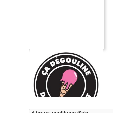
📬 Soyez averti par mail de chaque diffusion