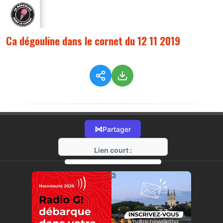
Ca dégouline dans le cornet du 12 11 2019
⋈
Partager
Lien court :
https://radio-g.fr?589
⧉