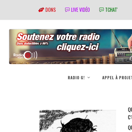
DONS
LIVE VIDÉO
TCHAT'
RADIO G!
APPEL À PROJE
Q
C’
Q