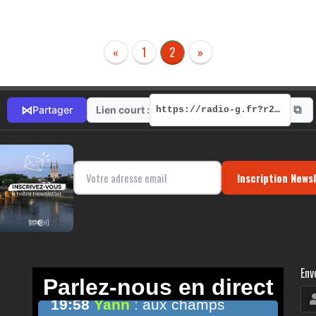
«
1
2
»
⧉
⋈
Lien court :
Partager
https://radio-g.fr?r290
Inscription News
Env