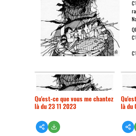
C’
ra
Na
Q
C’
C’
Qu'est-ce que vous me chantez
Qu'es
là du 23 11 2023
là du