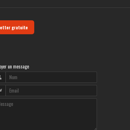
letter gratuite
oyer un message