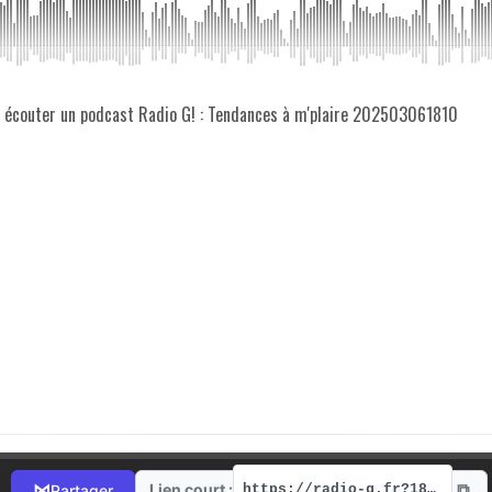
z écouter un podcast Radio G! : Tendances à m'plaire 202503061810
⧉
⋈
Lien court :
Partager
https://radio-g.fr?18996