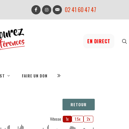
02 41 60 47 47
EN DIRECT
IST
FAIRE UN DON
RETOUR
Vitesse :
1x
1.5x
2x