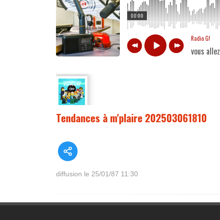
00:00
Radio G!
vous alle
Tendances à m'plaire 202503061810
diffusion le 25/01/87 11:30