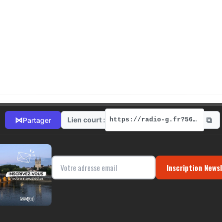
⧉
⋈
Lien court :
Partager
https://radio-g.fr?5650
Inscription News