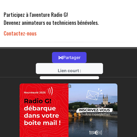
Participez à l'aventure Radio G!
Devenez animateurs ou techniciens bénévoles.
Contactez-nous
⋈
Partager
Lien court :
https://radio-g.fr?r32
⧉