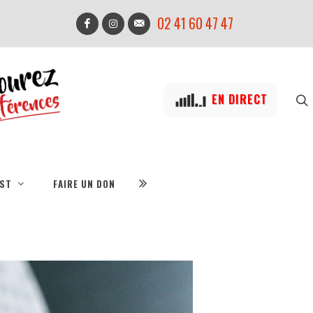
02 41 60 47 47
EN DIRECT
IST
FAIRE UN DON