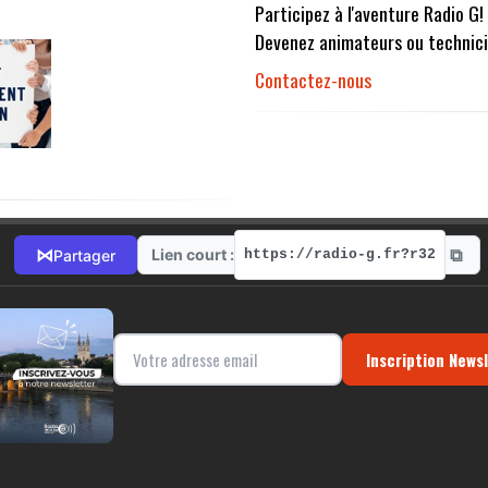
Participez à l'aventure Radio G!
Devenez animateurs ou technici
Contactez-nous
⧉
⋈
Lien court :
Partager
https://radio-g.fr?r32
Inscription News