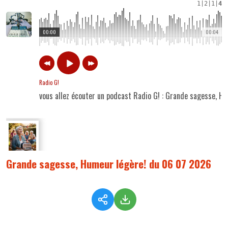
1
|
2
|
1
|
4
00:00
00:04
Radio G!
vous allez écouter un podcast Radio G! : Grande sagesse, 
Grande sagesse, Humeur légère! du 06 07 2026