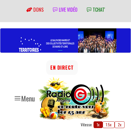
DONS
LIVE VIDÉO
TCHAT'
EN DIRECT
Menu
Vitesse :
1x
1.5x
2x