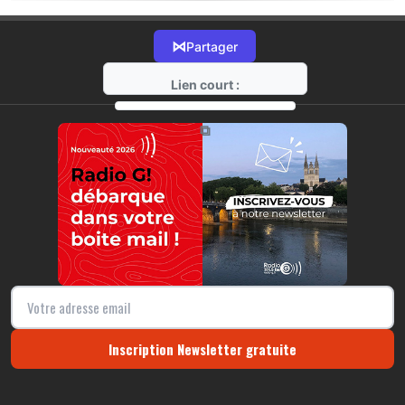
⋈
Partager
Lien court :
https://radio-g.fr?22543
⧉
Inscription Newsletter gratuite