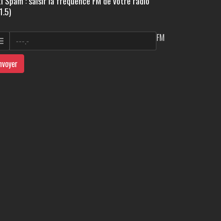
i Spam : saisir la fréquence FM de votre radio
1.5)
FM
nvoyer