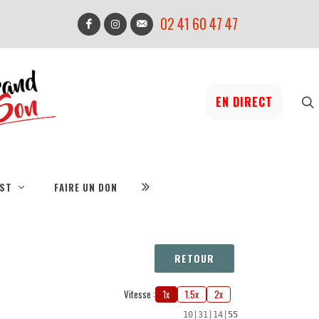
02 41 60 47 47
EN DIRECT
IST
FAIRE UN DON
RETOUR
Vitesse :
1x
1.5x
2x
10
|
31
|
14
|
55