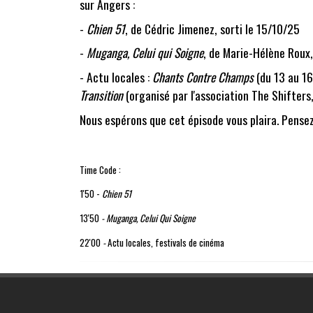
sur Angers :
-
Chien 51
, de
Cédric Jimenez
, sorti le 15/10/25
-
Muganga, Celui qui Soigne
, de
Marie-Hélène Roux
- Actu locales :
Chants Contre Champs
(du 13 au 16
Transition
(organisé par l'association
The Shifters
Nous espérons que cet épisode vous plaira. Pensez
Time Code :
1'50 -
Chien 51
13'50
- Muganga, Celui Qui Soigne
22'00
-
Actu locales, festivals de cinéma