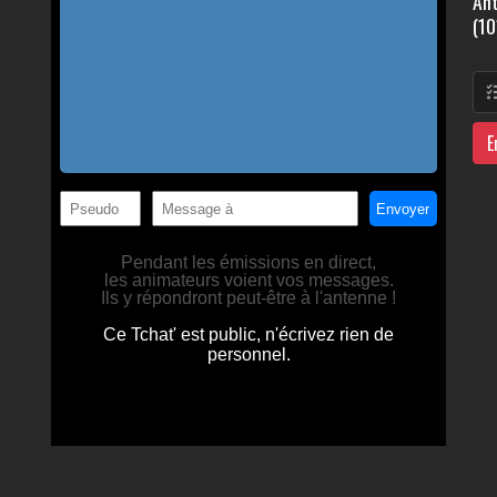
Ant
(10
E