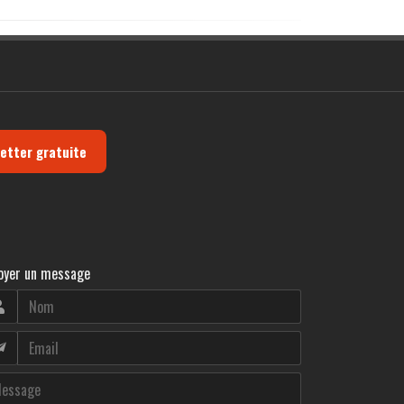
letter gratuite
oyer un message