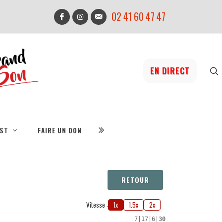
02 41 60 47 47
EN DIRECT
IST
FAIRE UN DON
RETOUR
Vitesse :
1x
1.5x
2x
7
|
17
|
6
|
30