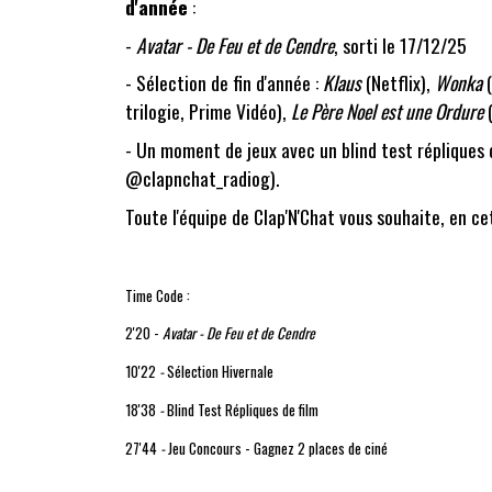
d'année
:
-
Avatar - De Feu et de Cendre
, sorti le 17/12/25
- Sélection de fin d'année :
Klaus
(Netflix),
Wonka
(
trilogie, Prime Vidéo),
Le Père Noel est une Ordure
(
- Un moment de jeux avec un blind test répliques 
@clapnchat_radiog).
Toute l'équipe de Clap'N'Chat vous souhaite, en ce
Time Code :
2'20 -
Avatar - De Feu et de Cendre
10'22
-
Sélection Hivernale
18'38
-
Blind Test Répliques de film
27'44
-
Jeu Concours - Gagnez 2 places de ciné