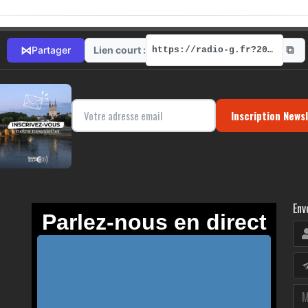
⧉
⋈
Lien court :
Partager
https://radio-g.fr?20036
Inscription News
Env