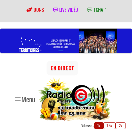
DONS
LIVE VIDÉO
TCHAT'
EN DIRECT
Menu
Vitesse :
1x
1.5x
2x