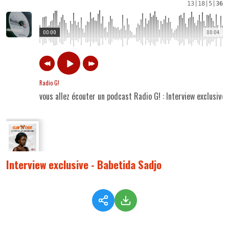
13
|
18
|
5
|
36
00:00
00:04
Radio G!
vous allez écouter un podcast Radio G! : Interview exclusive
Interview exclusive - Babetida Sadjo