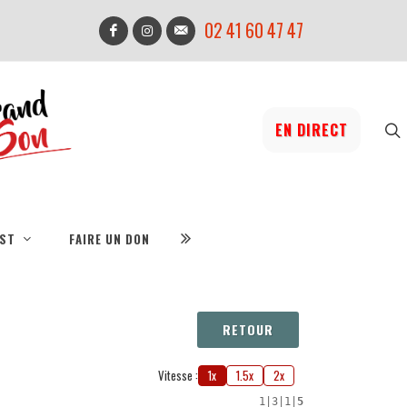
02 41 60 47 47
EN DIRECT
IST
FAIRE UN DON
RETOUR
Vitesse :
1x
1.5x
2x
1
|
3
|
1
|
5