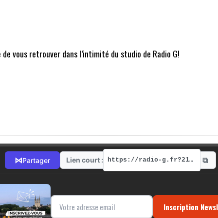
 de vous retrouver dans l’intimité du studio de Radio G!
⧉
⋈
Lien court :
Partager
https://radio-g.fr?21806
Inscription News