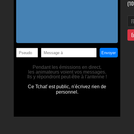
(10
E