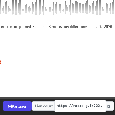
z écouter un podcast Radio G! : Savourez nos différences du 07 07 2026
6
⧉
⋈
Lien court :
Partager
https://radio-g.fr?22528