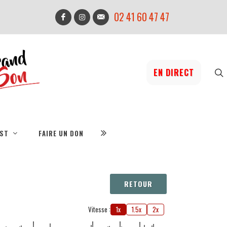
02 41 60 47 47
EN DIRECT
IST
FAIRE UN DON
RETOUR
Vitesse :
1x
1.5x
2x