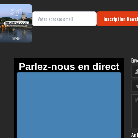
Inscription News
Env
Ant