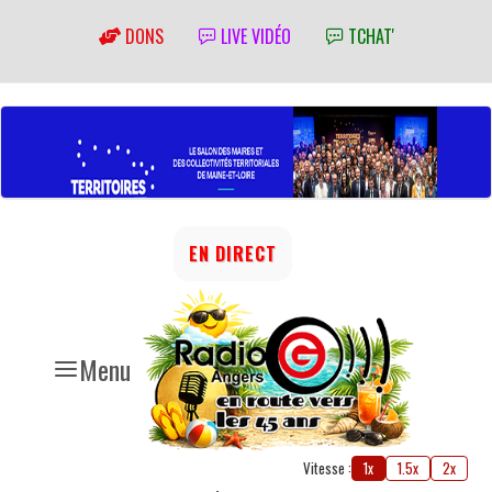
DONS
LIVE VIDÉO
TCHAT'
EN DIRECT
Menu
Vitesse :
1x
1.5x
2x