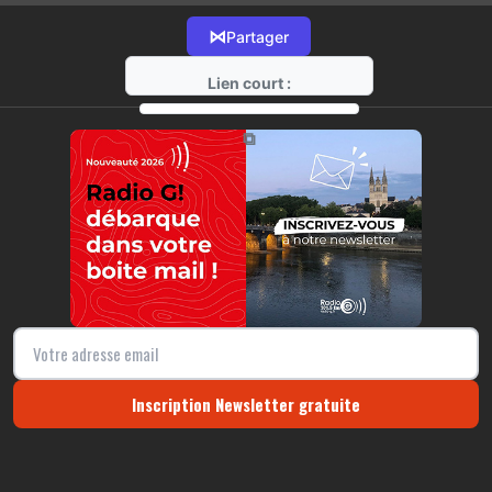
⋈
Partager
Lien court :
https://radio-g.fr?21592
⧉
Inscription Newsletter gratuite