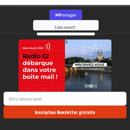
⋈
Partager
Lien court :
https://radio-g.fr?21974
⧉
Inscription Newsletter gratuite