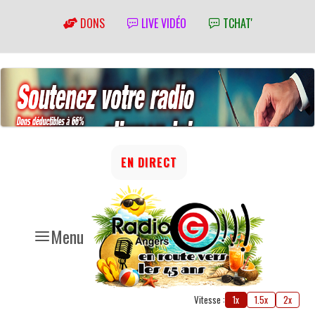
DONS
LIVE VIDÉO
TCHAT'
EN DIRECT
Menu
Vitesse :
1x
1.5x
2x