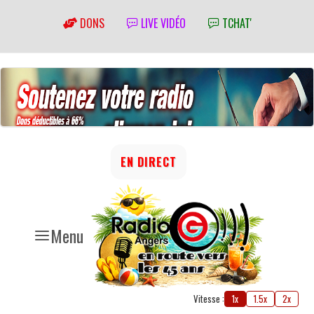
DONS
LIVE VIDÉO
TCHAT'
EN DIRECT
Menu
Vitesse :
1x
1.5x
2x