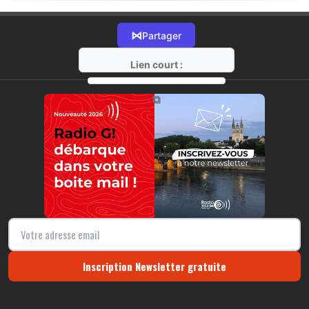
⋈
Partager
Lien court :
https://radio-g.fr?22518
⧉
Inscription Newsletter gratuite