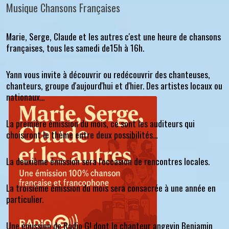
Musique Chansons Françaises
Marie, Serge, Claude et les autres c'est une heure de chansons
françaises, tous les samedi de15h à 16h.
Yann vous invite à découvrir ou redécouvrir des chanteuses,
chanteurs, groupe d'aujourd'hui et d'hier. Des artistes locaux ou
nationaux...
La première émission du mois, ce sont les auditeurs qui
choisiront le thème entre deux possibilités...
La deuxième émission sera l'occasion de rencontres locales.
La troisième émission du mois sera consacrée à une année en
particulier.
Une émission de Radio G! dont le chanteur angevin Benjamin