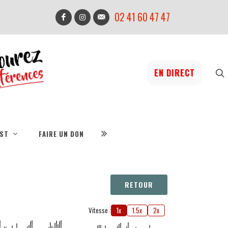
02 41 60 47 47
EN DIRECT
IST
FAIRE UN DON
RETOUR
Vitesse :
1x
1.5x
2x