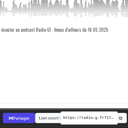
z écouter un podcast Radio G! : Venus d'ailleurs du 16 05 2025
⧉
⋈
Lien court :
Partager
https://radio-g.fr?17604