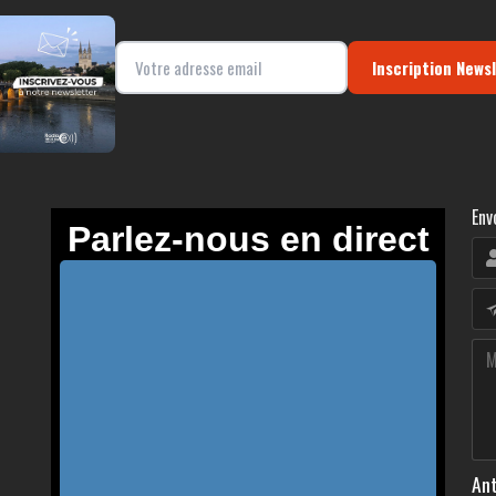
Inscription News
Env
Ant