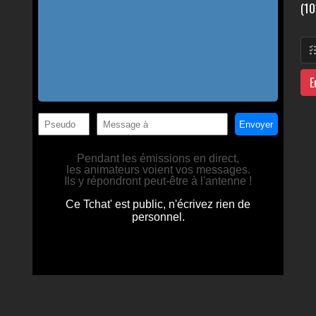
(10
E