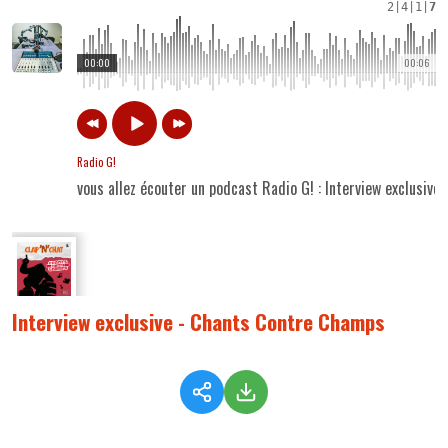
2
|
4
|
1
|
7
00:00
00:06
Radio G!
vous allez écouter un podcast Radio G! : Interview exclusiv
Interview exclusive - Chants Contre Champs