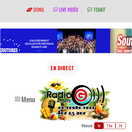
DONS
LIVE VIDÉO
TCHAT'
EN DIRECT
Menu
Vitesse :
1x
1.5x
2x