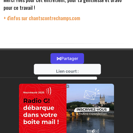
pour ce travail !
+ d'infos sur chantscontrechamps.com
⋈
Partager
Lien court :
https://radio-g.fr?19865
⧉