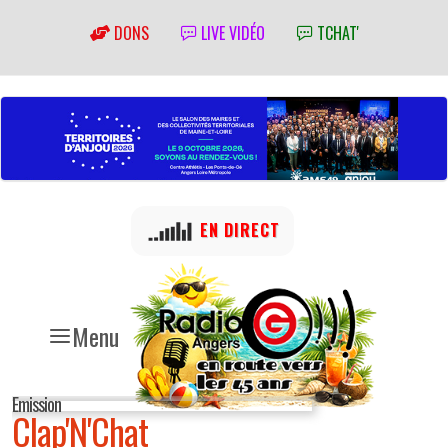
DONS
LIVE VIDÉO
TCHAT'
EN DIRECT
Menu
Emission
Clap'N'Chat