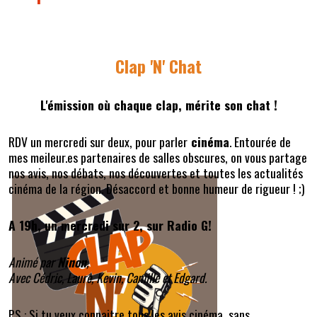
Clap 'N' Chat
L'émission où chaque clap, mérite son chat !
RDV un mercredi sur deux, pour parler
cinéma
. Entourée de
mes meileur.es partenaires de salles obscures, on vous partage
nos avis, nos débats, nos découvertes et toutes les actualités
cinéma de la région. Désaccord et bonne humeur de rigueur ! ;)
A 19h, un mercredi sur 2, sur Radio G!
Animé par
Ninon
,
Avec Cédric, Laure, Kevin, Camille et Edgard.
PS : Si tu veux connaitre tous les avis cinéma, sans