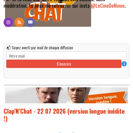
modération, tu peux me retrouver sur insta
@LeCineDeNinon
.
📬 Soyez averti par mail de chaque diffusion
S'inscrire
i
Clap'N'Chat - 22 07 2026 (version longue inédite
!)