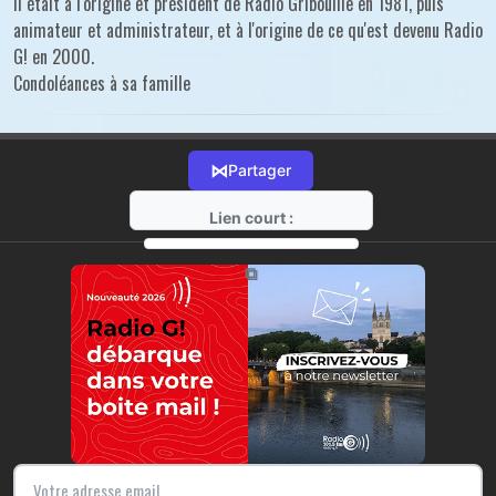
Il était à l'origine et président de Radio Gribouille en 1981, puis
animateur et administrateur, et à l'origine de ce qu'est devenu Radio
G! en 2000.
Condoléances à sa famille
⋈
Partager
Lien court :
https://radio-g.fr?r89
⧉