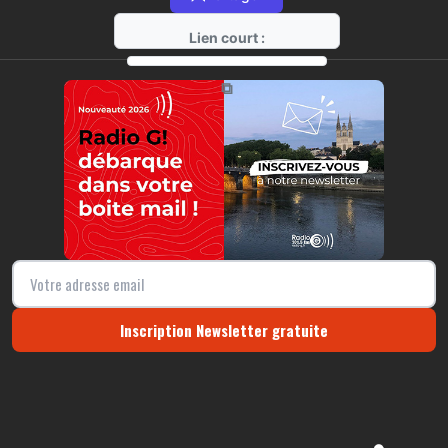
Lien court :
https://radio-g.fr?r269
⧉
Inscription Newsletter gratuite