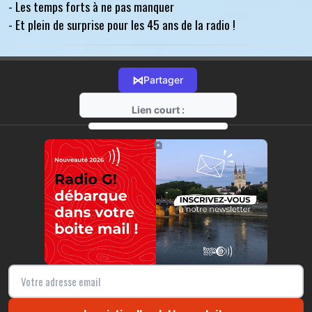
- Les temps forts à ne pas manquer
- Et plein de surprise pour les 45 ans de la radio !
⋈
Partager
Lien court :
https://radio-g.fr?r517
⧉