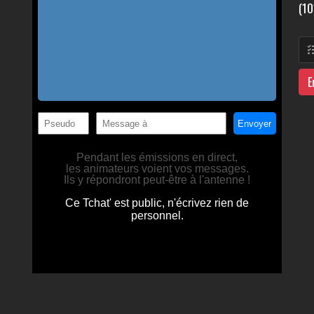
(10
E