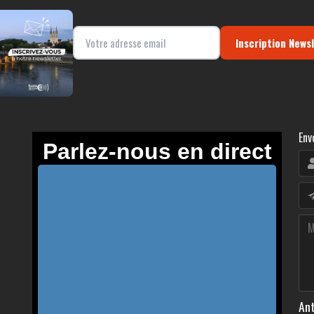
Inscription News
Env
Ant