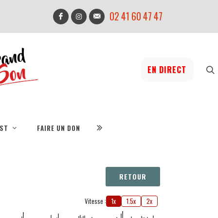
02 41 60 47 47
EN DIRECT
IST
FAIRE UN DON
RETOUR
Vitesse :
1x
1.5x
2x