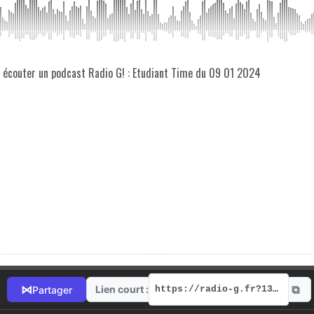
z écouter un podcast Radio G! : Etudiant Time du 09 01 2024
⧉
⋈
Lien court :
Partager
https://radio-g.fr?13501