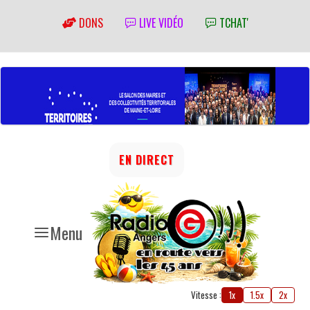
DONS
LIVE VIDÉO
TCHAT'
EN DIRECT
Menu
Vitesse :
1x
1.5x
2x