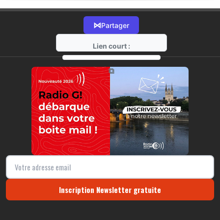
⋈
Partager
Lien court :
https://radio-g.fr?6499
⧉
Inscription Newsletter gratuite