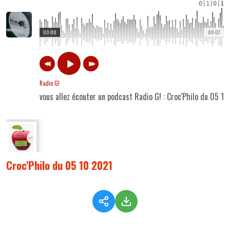
0
|
1
|
0
|
1
00:00
00:07
Radio G!
vous allez écouter un podcast Radio G! : Croc'Philo du 05 1
Croc'Philo du 05 10 2021