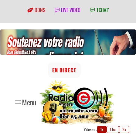
DONS
LIVE VIDÉO
TCHAT'
EN DIRECT
Menu
Vitesse :
1x
1.5x
2x