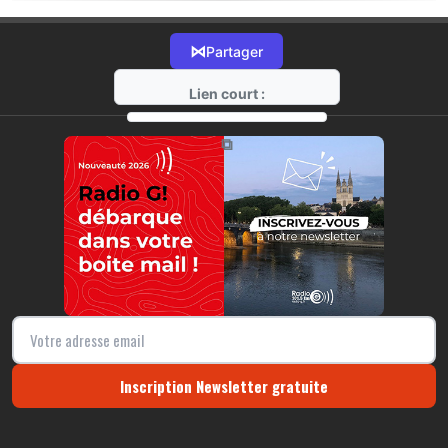
⋈
Partager
Lien court :
https://radio-g.fr?13051
⧉
Inscription Newsletter gratuite