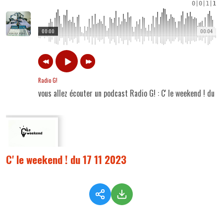
0
|
0
|
1
|
1
00:00
00:04
Radio G!
vous allez écouter un podcast Radio G! : C' le weekend ! du 
C' le weekend ! du 17 11 2023