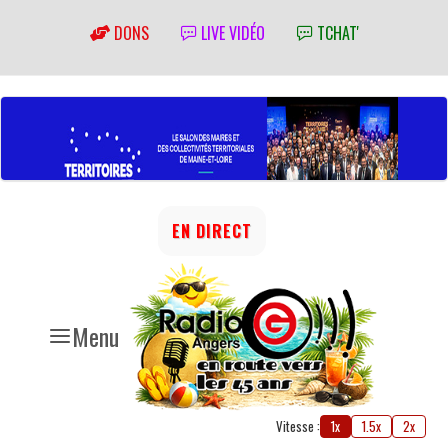
DONS
LIVE VIDÉO
TCHAT'
EN DIRECT
Menu
Vitesse :
1x
1.5x
2x