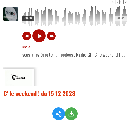
0
|
2
|
0
|
2
00:00
00:05
Radio G!
vous allez écouter un podcast Radio G! : C' le weekend ! du 
C' le weekend ! du 15 12 2023