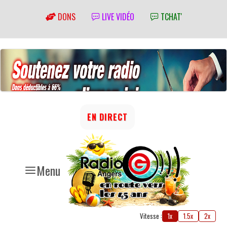
DONS
LIVE VIDÉO
TCHAT'
EN DIRECT
Menu
Vitesse :
1x
1.5x
2x