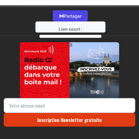
⋈
Partager
Lien court :
https://radio-g.fr?13328
⧉
Inscription Newsletter gratuite