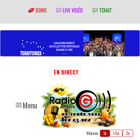
DONS
LIVE VIDÉO
TCHAT'
EN DIRECT
Menu
Vitesse :
1x
1.5x
2x