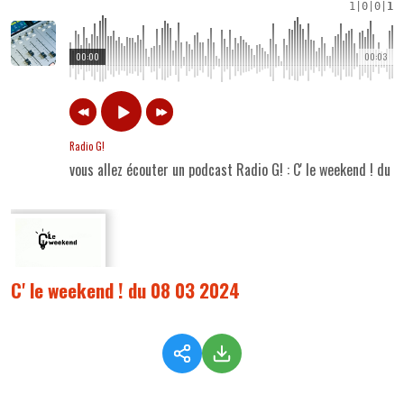
1
|
0
|
0
|
1
00:00
00:03
Radio G!
vous allez écouter un podcast Radio G! : C' le weekend ! du
C' le weekend ! du 08 03 2024