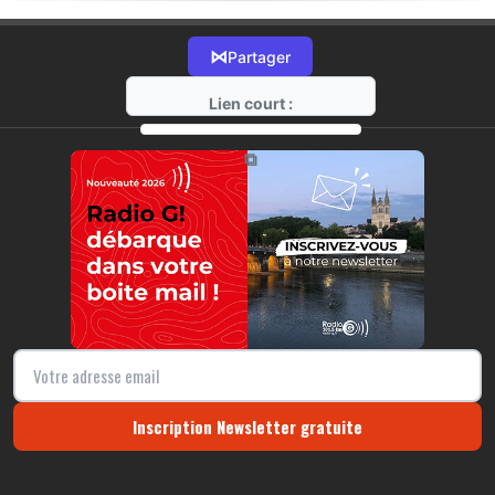
⋈
Partager
Lien court :
https://radio-g.fr?13919
⧉
Inscription Newsletter gratuite